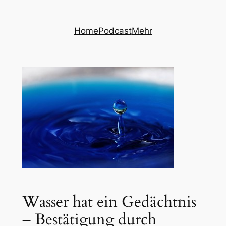
Zum
Inhalt
Home
Podcast
Mehr
springen
Wasser hat ein Gedächtnis
– Bestätigung durch