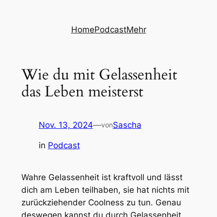
Zum
Inhalt
Home
Podcast
Mehr
springen
Wie du mit Gelassenheit
das Leben meisterst
Nov. 13, 2024
—
Sascha
von
in
Podcast
Wahre Gelassenheit ist kraftvoll und lässt
dich am Leben teilhaben, sie hat nichts mit
zurückziehender Coolness zu tun. Genau
deswegen kannst du durch Gelassenheit