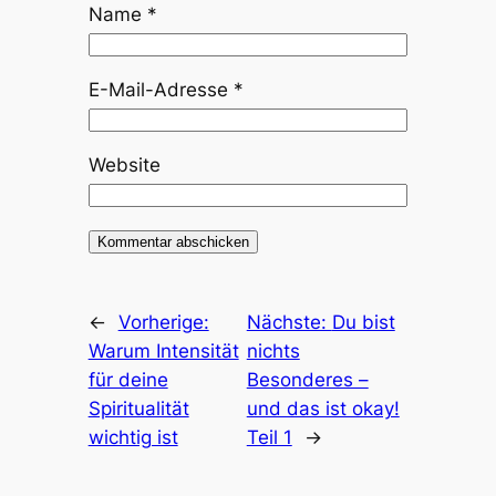
Name
*
E-Mail-Adresse
*
Website
←
Vorherige:
Nächste:
Du bist
Warum Intensität
nichts
für deine
Besonderes –
Spiritualität
und das ist okay!
wichtig ist
Teil 1
→