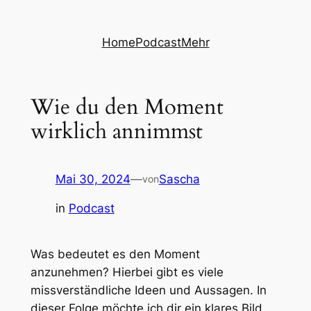
Zum
Inhalt
Home
Podcast
Mehr
springen
Wie du den Moment
wirklich annimmst
Mai 30, 2024
—
Sascha
von
in
Podcast
Was bedeutet es den Moment
anzunehmen? Hierbei gibt es viele
missverständliche Ideen und Aussagen. In
dieser Folge möchte ich dir ein klares Bild