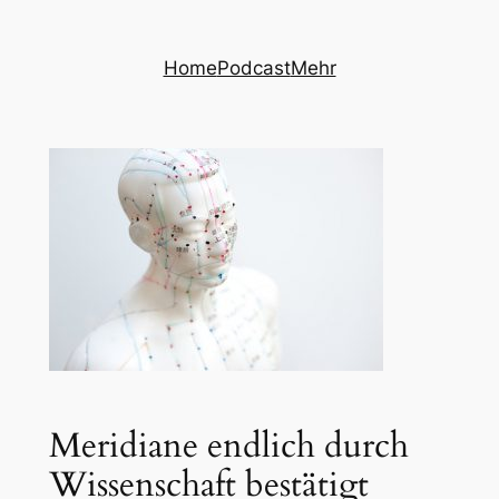
Zum
Inhalt
Home
Podcast
Mehr
springen
Meridiane endlich durch
Wissenschaft bestätigt