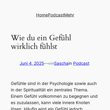
Zum
Inhalt
Home
Podcast
Mehr
springen
Wie du ein Gefühl
wirklich fühlst
Juni 4, 2025
—
Sascha
in
Podcast
von
Gefühle sind in der Psychologie sowie auch
in der Spiritualität ein zentrales Thema.
Einem Gefühl vollkommen zu begegnen und
es zuzulassen, kann viele innere Knoten
lösen. Häufig wird ein Gefühl jedoch