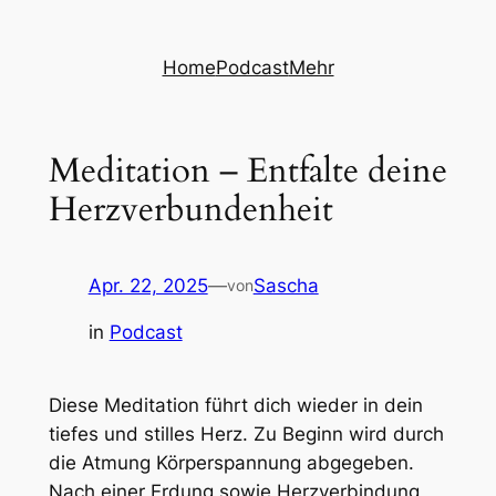
Zum
Inhalt
Home
Podcast
Mehr
springen
Meditation – Entfalte deine
Herzverbundenheit
Apr. 22, 2025
—
Sascha
von
in
Podcast
Diese Meditation führt dich wieder in dein
tiefes und stilles Herz. Zu Beginn wird durch
die Atmung Körperspannung abgegeben.
Nach einer Erdung sowie Herzverbindung