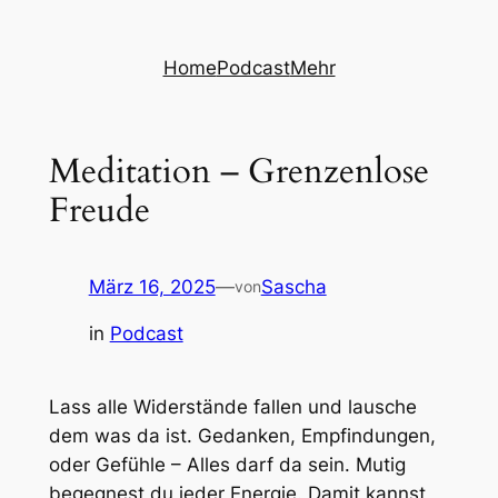
Zum
Inhalt
Home
Podcast
Mehr
springen
Meditation – Grenzenlose
Freude
März 16, 2025
—
Sascha
von
in
Podcast
Lass alle Widerstände fallen und lausche
dem was da ist. Gedanken, Empfindungen,
oder Gefühle – Alles darf da sein. Mutig
begegnest du jeder Energie. Damit kannst